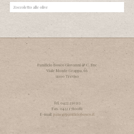
Zoccoletto alle olive
Panificio Bosco Giovanni & C. Snc
Viale Monte Grappa, 66
31100 Treviso
Tel. 0422 230313
Fax. 0422 1780081
E-mail:
pane@panificiobosco.it