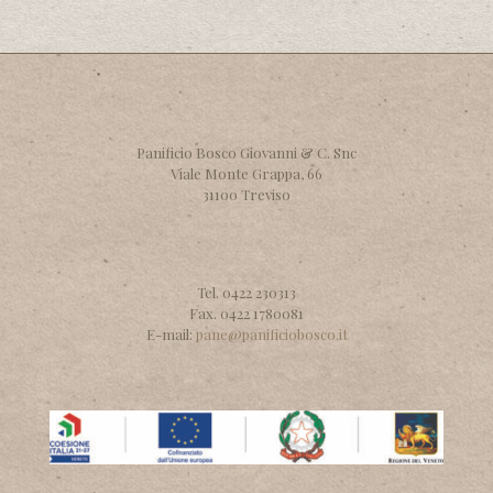
Panificio Bosco Giovanni & C. Snc
Viale Monte Grappa, 66
31100 Treviso
Tel. 0422 230313
Fax. 0422 1780081
E-mail:
pane@panificiobosco.it