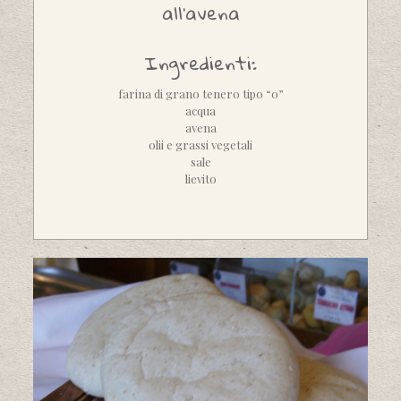
all'avena
Ingredienti:
farina di grano tenero tipo “0”
acqua
avena
olii e grassi vegetali
sale
lievito