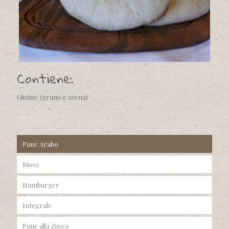
Contiene:
Glutine (grano e avena)
Pane Arabo
Biove
Hamburger
Integrale
Pane alla Zucca